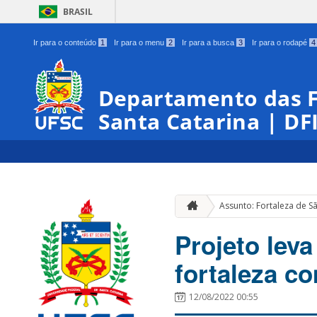
BRASIL
Ir para o conteúdo
1
Ir para o menu
2
Ir para a busca
3
Ir para o rodapé
4
Departamento das Fo
Santa Catarina | DF
Assunto: Fortaleza de S
Projeto lev
fortaleza c
12/08/2022 00:55