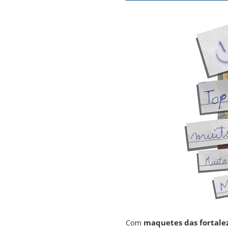
Com
maquetes das fortale