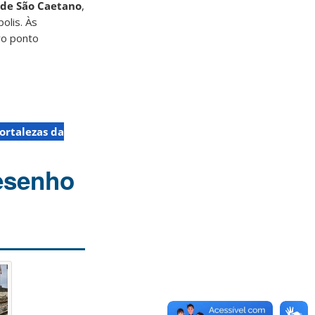
 de São Caetano
,
polis. Às
ro ponto
fortalezas da
desenho