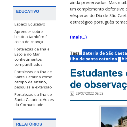
ainda preservados. Mas muit
um complemento defensivo 
EDUCATIVO
vésperas do Dia de São Caet
estratégico português toma
Espaço Educativo
Aprender sobre
(mais…)
história também é
coisa de criança
Fortalezas da Ilha e
Tags:
Bateria de São Caet
Escola do Mar:
ilha de santa catarina
hi
conhecimentos
compartilhados
Estudantes 
Fortalezas da Ilha de
Santa Catarina como
de observaç
campo de ensino,
pesquisa e extensão
29/07/2022 08:53
Fortalezas da Ilha de
Santa Catarina: Vozes
da Comunidade
RELATÓRIOS