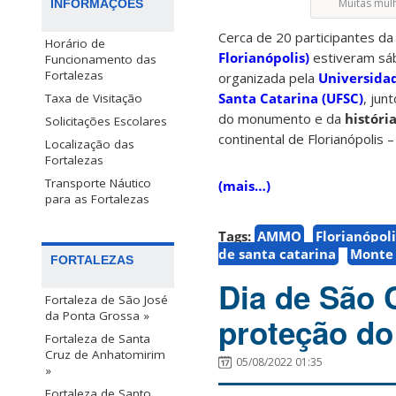
Muitas mul
INFORMAÇÕES
Cerca de 20 participantes d
Horário de
Florianópolis)
estiveram sá
Funcionamento das
Fortalezas
organizada pela
Universidad
Santa Catarina (UFSC)
, jun
Taxa de Visitação
do monumento e da
históri
Solicitações Escolares
continental de Florianópolis –
Localização das
Fortalezas
Transporte Náutico
(mais…)
para as Fortalezas
Tags:
AMMO
Florianópoli
de santa catarina
Monte 
FORTALEZAS
Dia de São 
Fortaleza de São José
da Ponta Grossa »
proteção do
Fortaleza de Santa
Cruz de Anhatomirim
05/08/2022 01:35
»
Fortaleza de Santo