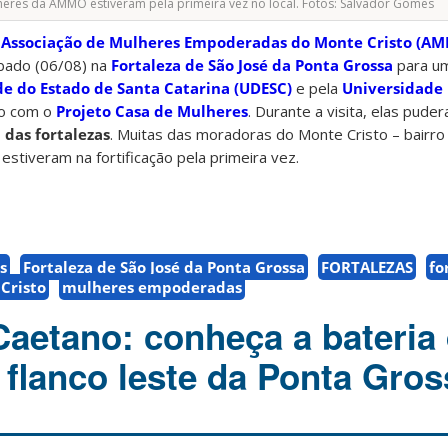
heres da AMMO estiveram pela primeira vez no local. Fotos: Salvador Gomes
a
Associação de Mulheres Empoderadas do Monte Cristo (A
bado (06/08) na
Fortaleza de São José da Ponta Grossa
para um
e do Estado de Santa Catarina (UDESC)
e pela
Universidade 
to com o
Projeto Casa de Mulheres
. Durante a visita, elas pud
a das fortalezas
. Muitas das moradoras do Monte Cristo – bairro
 estiveram na fortificação pela primeira vez.
s
Fortaleza de São José da Ponta Grossa
FORTALEZAS
fo
Cristo
mulheres empoderadas
Caetano: conheça a bateria
 flanco leste da Ponta Gros