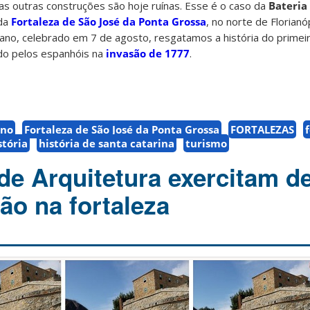
as outras construções são hoje ruínas. Esse é o caso da
Bateria
da
Fortaleza de São José da Ponta Grossa
, no norte de Florianó
ano, celebrado em 7 de agosto, resgatamos a história do primei
do pelos espanhóis na
invasão de 1777
.
ano
Fortaleza de São José da Ponta Grossa
FORTALEZAS
stória
história de santa catarina
turismo
de Arquitetura exercitam 
ão na fortaleza