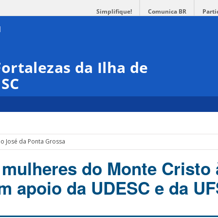
Simplifique!
Comunica BR
Parti
rtalezas da Ilha de
ISC
ão José da Ponta Grossa
a mulheres do Monte Cristo 
om apoio da UDESC e da U