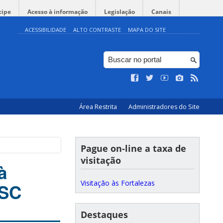
cipe
Acesso à informação
Legislação
Canais
ACESSIBILIDADE
ALTO CONTRASTE
MAPA DO SITE
Área Restrita
Administradores do Site
Pague on-line a taxa de
visitação
à
Visitação às Fortalezas
FSC
Destaques