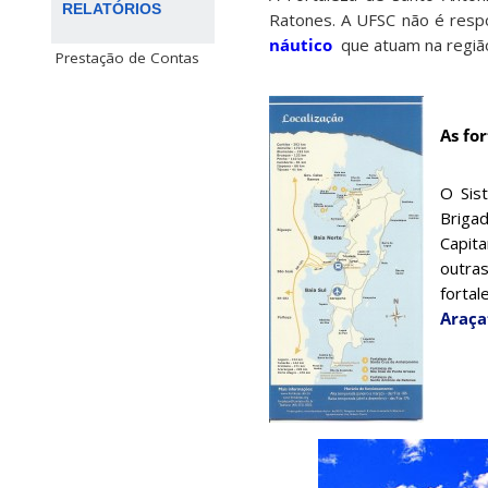
RELATÓRIOS
Ratones. A UFSC não é respo
náutico
que atuam na região.
Prestação de Contas
As fo
O Sist
Briga
Capit
outras
forta
Araça