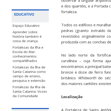
observar a singular arquite
e dos quartéis, e a Portada 
fortaleza.
EDUCATIVO
Todos os edifícios e muralha
Espaço Educativo
pedras (granito extraído d
Aprender sobre
revestidos originalmente c
história também é
coisa de criança
produzida com as conchas de
Fortalezas da Ilha e
Escola do Mar:
No lado norte da fortific
conhecimentos
curvilínea – cuja forma aj
compartilhados
encontramos a principal bate
Fortalezas da Ilha de
Santa Catarina como
bronze e doze de ferro fun
campo de ensino,
britânico
Whitworth
do séc
pesquisa e extensão
dos maiores canhões existent
Fortalezas da Ilha de
Santa Catarina: Vozes
da Comunidade
Localização
A Fortaleza de Santo Antôn