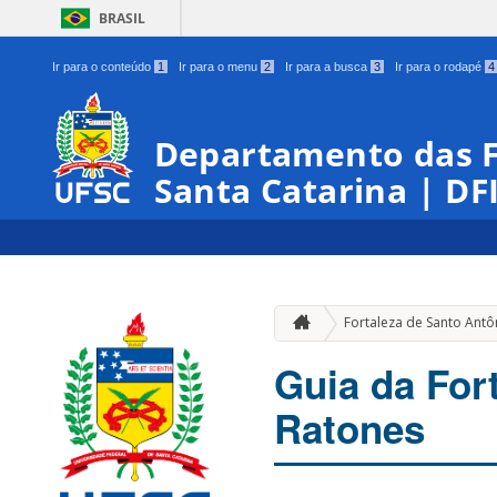
BRASIL
Ir para o conteúdo
1
Ir para o menu
2
Ir para a busca
3
Ir para o rodapé
4
Departamento das Fo
Santa Catarina | DF
Fortaleza de Santo Antô
Guia da For
Ratones