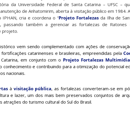
tória da Universidade Federal de Santa Catarina – UFSC – q
anutenção de Anhatomirim, aberta à visitação público em 1984. A
 IPHAN, cria e coordena o “
Projeto Fortalezas
da Ilha de San
ra”, passando também a gerenciar as fortalezas de Ratones
 projeto.
histórico vem sendo complementado com ações de conservaçã
 fortificações catarinenses e brasileiras, empreendidas pela
Co
a Catarina, em conjunto com o
Projeto Fortalezas Multimídi
conhecimento e contribuindo para a otimização do potencial educ
os nacionais.
rtas
à
visitação pública
, as fortalezas converteram-se em p
ltura e lazer, um dos mais bem preservados conjuntos de arqui
atrações do turismo cultural do Sul do Brasil.