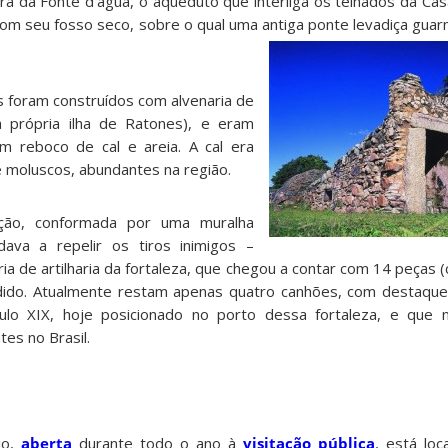
tura da Fonte d’água, o aqueduto que interliga os telhados da C
com seu fosso seco, sobre o qual uma antiga ponte le
vadiça guar
s foram construídos com alvenaria de
a própria ilha de Ratones), e eram
om reboco de cal e areia. A cal era
 moluscos, abundantes na região.
ação, conformada por uma muralha
udava a repelir os tiros inimigos –
ria de artilharia da fortaleza, que chegou a contar com 14 peças 
dido. Atualmente restam apenas quatro canhões, com destaqu
ulo XIX, hoje posicionado no porto dessa fortaleza, e que
es no Brasil.
io,
aberta
durante todo o ano à
visitação pública
, está loc