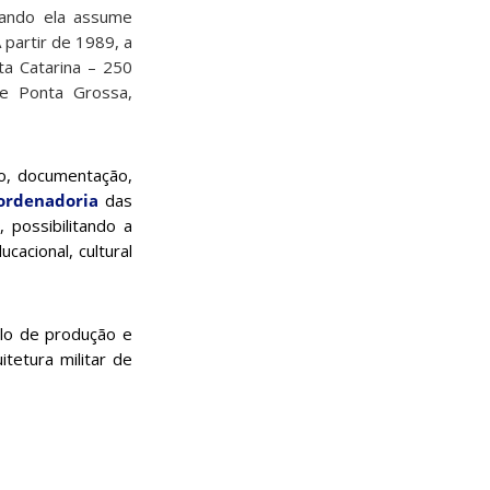
uando ela assume
 partir de 1989, a
ta Catarina – 250
 e Ponta Grossa,
o, documentação,
ordenadoria
das
a
, possibilitando a
acional, cultural
ólo de produção e
tetura militar de