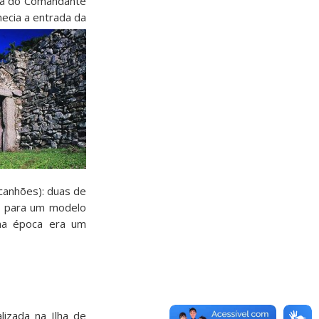
asa do Comandante
necia a entrada da
(canhões): duas de
e para um modelo
 na época era um
alizada na Ilha de