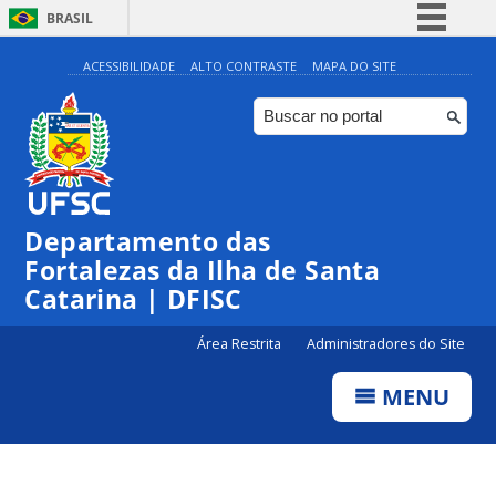
BRASIL
Simplifique!
ACESSIBILIDADE
ALTO CONTRASTE
MAPA DO SITE
Comunica BR
Participe
Acesso à informação
Legislação
Departamento das
Canais
Fortalezas da Ilha de Santa
Catarina | DFISC
Área Restrita
Administradores do Site
MENU