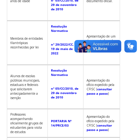
n° 05/CC/2010, de
anos de idade
documento oficial.
29 de novembro
de 2010
Resolução
Normativa
Apresentação de um
Membros de entidades
documento formal
filantrópicas
n° 29/2022/CC, de
emitido pela
reconhecidas por lei
19 de maio de
instituição.
2022
Resolução
Normativa
Alunos de escolas
públicas municipais,
Apresentação do
estaduais e federais
ofício expedido pela
n° 05/CC/2010, de
que solicitarem
CFISC (
consultar
29 de novembro
antecipadamente a
passo a passo
)
de 2010
isenção
Professores
Apresentação do
acompanhando
PORTARIA Nº
ofício expedido pela
oficialmente grupos de
14/PRCE/03
CFISC (
consultar
estudantes para visita
passo a passo
)
de estudos