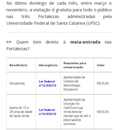
No último domingo de cada mês, entre março e
novembro, a visitação é gratuita para todo o público
nas três Fortalezas administradas pela
Universidade Federal de Santa Catarina (UFSC).
>>
Quem tem direito à
meia-entrada
nas
Fortalezas?
Requisitos para
Beneficiário
Abrangência
Valor
comprovação
Apresentação da
Lei Federal
Carteira de
Estudantes
R$10,00
n°12.933/13
Identificação
Estudantil.
Apresentação da
inscrição no
Jovens de 15 a
CadÚnico cuja
Lei Federal
29 anos de idade
renda familiar
R$10,00
n°12.933/13
de baixa renda
mensal seja de até 2
(dois) salários
mínimos.