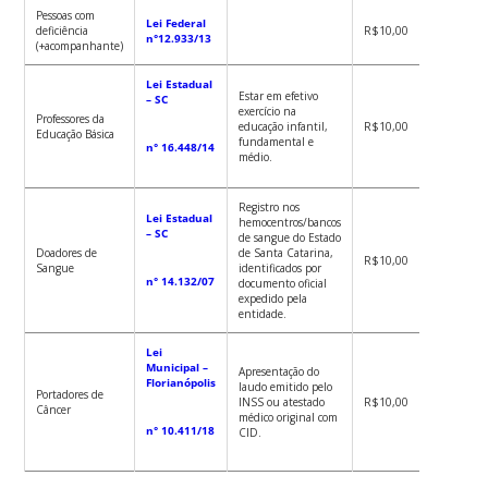
Pessoas com
Lei Federal
deficiência
R$10,00
n°12.933/13
(+acompanhante)
Lei Estadual
Estar em efetivo
– SC
exercício na
Professores da
educação infantil,
R$10,00
Educação Básica
fundamental e
n° 16.448/14
médio.
Registro nos
Lei Estadual
hemocentros/bancos
– SC
de sangue do Estado
Doadores de
de Santa Catarina,
R$10,00
Sangue
identificados por
n° 14.132/07
documento oficial
expedido pela
entidade.
Lei
Municipal –
Apresentação do
Florianópolis
laudo emitido pelo
Portadores de
INSS ou atestado
R$10,00
Câncer
médico original com
n° 10.411/18
CID.