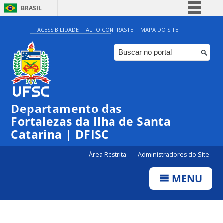
BRASIL
Simplifique!
ACESSIBILIDADE
ALTO CONTRASTE
MAPA DO SITE
Comunica BR
Participe
Acesso à informação
Legislação
Departamento das
Canais
Fortalezas da Ilha de Santa
Catarina | DFISC
Área Restrita
Administradores do Site
MENU