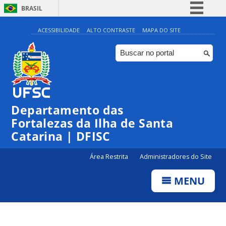
BRASIL
Simplifique!
ACESSIBILIDADE
ALTO CONTRASTE
MAPA DO SITE
Comunica BR
Participe
Acesso à informação
Legislação
Departamento das
Canais
Fortalezas da Ilha de Santa
Catarina | DFISC
Área Restrita
Administradores do Site
MENU