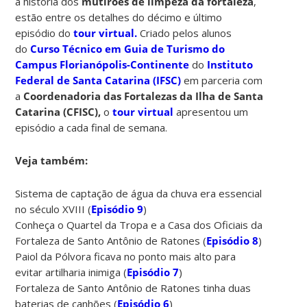
a história dos
mutirões de limpeza da fortaleza
,
estão entre os detalhes do décimo e último
episódio do
tour virtual.
Criado pelos alunos
do
Curso Técnico em Guia de Turismo do
Campus Florianópolis-Continente
do
Instituto
Federal de Santa Catarina (IFSC)
em parceria com
a
Coordenadoria das Fortalezas da Ilha de Santa
Catarina (CFISC),
o
tour virtual
apresentou um
episódio a cada final de semana.
Veja também:
Sistema de captação de água da chuva era essencial
no século XVIII (
Episódio 9
)
Conheça o Quartel da Tropa e a Casa dos Oficiais da
Fortaleza de Santo Antônio de Ratones (
Episódio 8
)
Paiol da Pólvora ficava no ponto mais alto para
evitar artilharia inimiga (
Episódio 7
)
Fortaleza de Santo Antônio de Ratones tinha duas
baterias de canhões (
Episódio 6
)