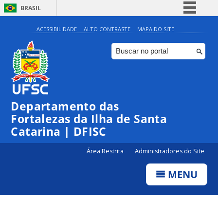
BRASIL
Simplifique!
ACESSIBILIDADE
ALTO CONTRASTE
MAPA DO SITE
Comunica BR
Participe
Acesso à informação
Legislação
Departamento das
Canais
Fortalezas da Ilha de Santa
Catarina | DFISC
Área Restrita
Administradores do Site
MENU