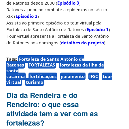
de Ratones desde 2000 (
Episódio 3
)
Ratones ajudou no combate a epidemias no século
XIX (
Episódio 2
)
Assista ao primeiro episódio do tour virtual pela
Fortaleza de Santo Antônio de Ratones (
Episódio 1
)
Tour virtual apresenta a Fortaleza de Santo Antônio
de Ratones aos domingos (
detalhes do projeto
)
Tags:
Fortaleza de Santo Antônio de
Ratones
FORTALEZAS
fortalezas da ilha de
santa
catarina
fortificações
guiamento
IFSC
tour
virtual
turismo
Dia da Rendeira e do
Rendeiro: o que essa
atividade tem a ver com as
fortalezas?