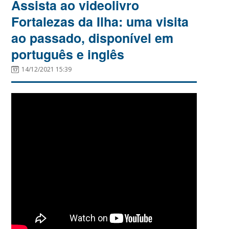
Assista ao videolivro
Fortalezas da Ilha: uma visita
ao passado, disponível em
português e inglês
14/12/2021 15:39