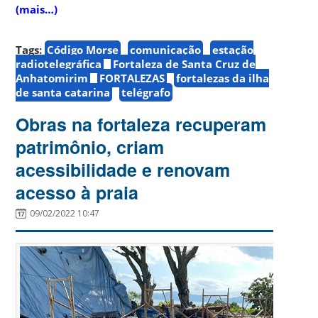
(mais…)
Tags:
Código Morse
comunicação
estação
radiotelegráfica
Fortaleza de Santa Cruz de
Anhatomirim
FORTALEZAS
fortalezas da ilha
de santa catarina
telégrafo
Obras na fortaleza recuperam
patrimônio, criam
acessibilidade e renovam
acesso à praia
09/02/2022 10:47