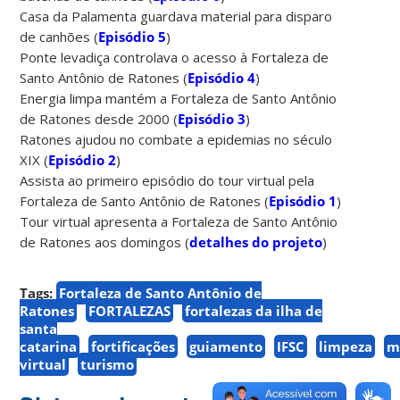
Casa da Palamenta guardava material para disparo
de canhões (
Episódio 5
)
Ponte levadiça controlava o acesso à Fortaleza de
Santo Antônio de Ratones (
Episódio 4
)
Energia limpa mantém a Fortaleza de Santo Antônio
de Ratones desde 2000 (
Episódio 3
)
Ratones ajudou no combate a epidemias no século
XIX (
Episódio 2
)
Assista ao primeiro episódio do tour virtual pela
Fortaleza de Santo Antônio de Ratones (
Episódio 1
)
Tour virtual apresenta a Fortaleza de Santo Antônio
de Ratones aos domingos (
detalhes do projeto
)
Tags:
Fortaleza de Santo Antônio de
Ratones
FORTALEZAS
fortalezas da ilha de
santa
catarina
fortificações
guiamento
IFSC
limpeza
m
virtual
turismo