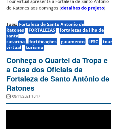
Tour virtual apresenta a Fortaleza de Santo Antônio
de Ratones aos domingos (
detalhes do projeto
)
Tags:
Fortaleza de Santo Antônio de
Ratones
FORTALEZAS
fortalezas da ilha de
santa
catarina
fortificações
guiamento
IFSC
tour
virtual
turismo
Conheça o Quartel da Tropa e
a Casa dos Oficiais da
Fortaleza de Santo Antônio de
Ratones
08/11/2021 10:17