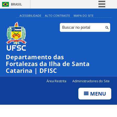
BRASIL
Simplifique!
ACESSIBILIDADE
ALTO CONTRASTE
MAPA DO SITE
Comunica BR
Participe
Acesso à informação
Legislação
Departamento das
Canais
Fortalezas da Ilha de Santa
Catarina | DFISC
Área Restrita
Administradores do Site
MENU