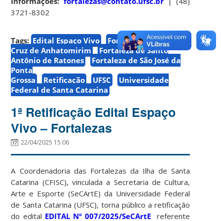
Informações:
fortalezas@contato.ufsc.br
| (48)
3721-8302
Tags:
Edital Espaço Vivo
Fortaleza de Santa
Cruz de Anhatomirim
Fortaleza de Santo
Antônio de Ratones
Fortaleza de São José da
Ponta
Grossa
Retificação
UFSC
Universidade
Federal de Santa Catarina
1ª Retificação Edital Espaço
Vivo – Fortalezas
22/04/2025 15:06
A Coordenadoria das Fortalezas da Ilha de Santa
Catarina (CFISC), vinculada a Secretaria de Cultura,
Arte e Esporte (SeCArtE) da Universidade Federal
de Santa Catarina (UFSC), torna público a retificação
do edital
EDITAL Nº 007/2025/SeCArtE
referente