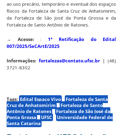
ao uso precário, temporário e eventual dos espaços
físicos da Fortaleza de Santa Cruz de Anhatomirim,
da Fortaleza de São José da Ponta Grossa e da
Fortaleza de Santo Antônio de Ratones.
→ Acesse:
:
1ª Retificação do Edital
007/2025/SeCArtE/2025
Informações:
fortalezas@contato.ufsc.br
| (48)
3721-8302
Tags:
Edital Espaço Vivo
Fortaleza de Santa
Cruz de Anhatomirim
Fortaleza de Santo
Antônio de Ratones
Fortaleza de São José da
Ponta Grossa
UFSC
Universidade Federal de
Santa Catarina