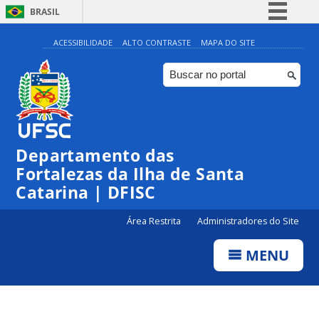
BRASIL
Simplifique!
ACESSIBILIDADE
ALTO CONTRASTE
MAPA DO SITE
Comunica BR
Participe
Acesso à informação
Legislação
Departamento das
Canais
Fortalezas da Ilha de Santa
Catarina | DFISC
Área Restrita
Administradores do Site
MENU