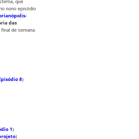
stema, que
 no nono episódio
rianópolis-
ria das
final de semana.
Episódio 8
)
ódio 1
)
projeto
)