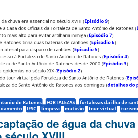
da chuva era essencial no século XVIII (
Episódio 9
)
 a Casa dos Oficiais da Fortaleza de Santo Antônio de Ratones (
to mais alto para evitar artilharia inimiga (
Episódio 7
)
e Ratones tinha duas baterias de canhões (
Episódio 6
)
material para disparo de canhões (
Episódio 5
)
acesso à Fortaleza de Santo Antônio de Ratones (
Episódio 4
)
aleza de Santo Antônio de Ratones desde 2000 (
Episódio 3
)
 epidemias no século XIX (
Episódio 2
)
do tour virtual pela Fortaleza de Santo Antônio de Ratones (
Epis
taleza de Santo Antônio de Ratones aos domingos (
detalhes do 
Antônio de Ratones
FORTALEZAS
fortalezas da ilha de san
uiamento
IFSC
limpeza
mutirão
tour virtual
turism
captação de água da chuva
 século XVIII