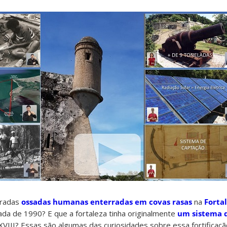
tradas
ossadas humanas enterradas em covas rasas
na
Forta
da de 1990? E que a fortaleza tinha originalmente
um sistema d
XVIII? Essas são algumas das curiosidades sobre essa fortificaç