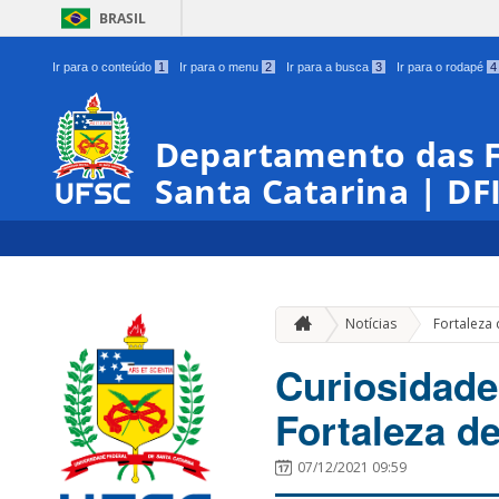
BRASIL
Ir para o conteúdo
1
Ir para o menu
2
Ir para a busca
3
Ir para o rodapé
4
Departamento das Fo
Santa Catarina | DF
Notícias
Fortaleza
Curiosidades
Fortaleza d
07/12/2021 09:59