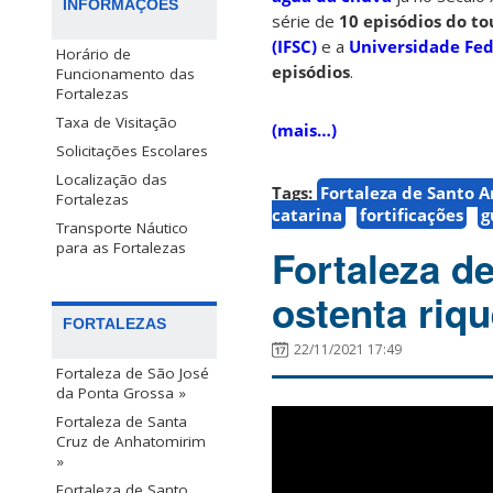
INFORMAÇÕES
série de
10 episódios do to
(IFSC)
e a
Universidade Fed
Horário de
episódios
.
Funcionamento das
Fortalezas
Taxa de Visitação
(mais…)
Solicitações Escolares
Localização das
Tags:
Fortaleza de Santo 
Fortalezas
catarina
fortificações
g
Transporte Náutico
para as Fortalezas
Fortaleza d
ostenta riq
FORTALEZAS
22/11/2021 17:49
Fortaleza de São José
da Ponta Grossa »
Fortaleza de Santa
Cruz de Anhatomirim
»
Fortaleza de Santo