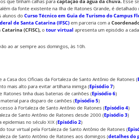
ios que tinham calhas
para
captação da água da chuva.
Esse si
além da fonte existente na Ilha de Ratones Grande, é detalhado
s alunos do
Curso Técnico em Guia de Turismo do Campus Flo
ederal de Santa Catarina (IFSC)
em parceria com a
Coordenado
a Catarina (CFISC),
o
tour virtual
apresenta um episódio a cada 
vão ao ar sempre aos domingos, às 10h.
 a Casa dos Oficiais da Fortaleza de Santo Antônio de Ratones (
to mais alto para evitar artilharia inimiga (
Episódio 7
)
e Ratones tinha duas baterias de canhões (
Episódio 6
)
material para disparo de canhões (
Episódio 5
)
acesso à Fortaleza de Santo Antônio de Ratones (
Episódio 4
)
aleza de Santo Antônio de Ratones desde 2000 (
Episódio 3
)
 epidemias no século XIX (
Episódio 2
)
do tour virtual pela Fortaleza de Santo Antônio de Ratones (
Epis
taleza de Santo Antônio de Ratones aos domingos (
detalhes do 