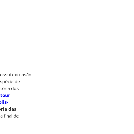
possui extensão
espécie de
tória dos
o
tour
lis-
ria das
 final de