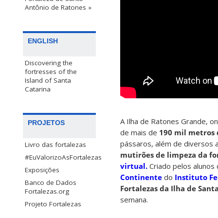
Antônio de Ratones »
ENGLISH
Discovering the
fortresses of the
Island of Santa
Catarina
A Ilha de Ratones Grande, on
PROJETOS
de mais de
190 mil metros
pássaros, além de diversos a
Livro das fortalezas
mutirões de limpeza da fo
#EuValorizoAsFortalezas
virtual.
Criado pelos alunos
Exposições
Continente
do
Instituto F
Banco de Dados
Fortalezas da Ilha de Sant
Fortalezas.org
semana.
Projeto Fortalezas