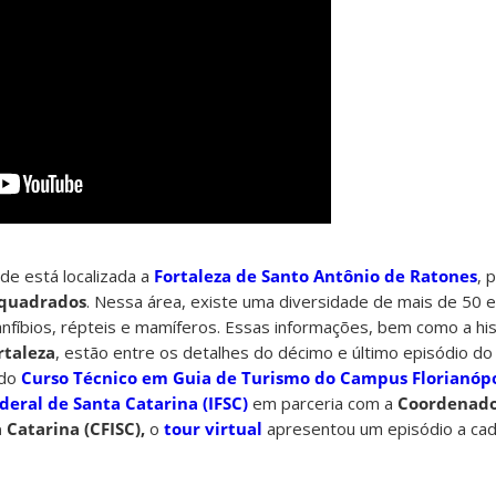
de está localizada a
Fortaleza de Santo Antônio de Ratones
, 
 quadrados
. Nessa área, existe uma diversidade de mais de 50 
nfíbios, répteis e mamíferos. Essas informações, bem como a his
rtaleza
, estão entre os detalhes do décimo e último episódio d
 do
Curso Técnico em Guia de Turismo do Campus Florianópo
ederal de Santa Catarina (IFSC)
em parceria com a
Coordenado
a Catarina (CFISC),
o
tour virtual
apresentou um episódio a cada