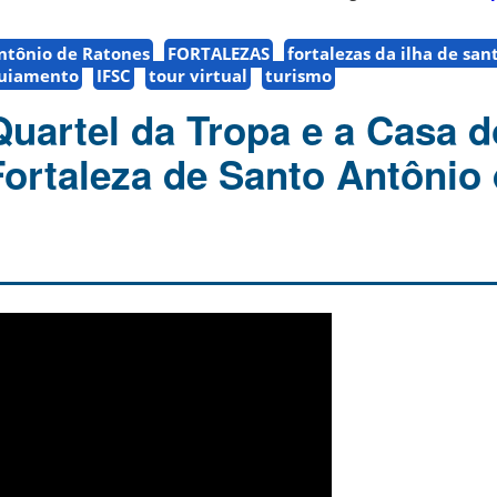
Antônio de Ratones
FORTALEZAS
fortalezas da ilha de san
uiamento
IFSC
tour virtual
turismo
uartel da Tropa e a Casa d
Fortaleza de Santo Antônio