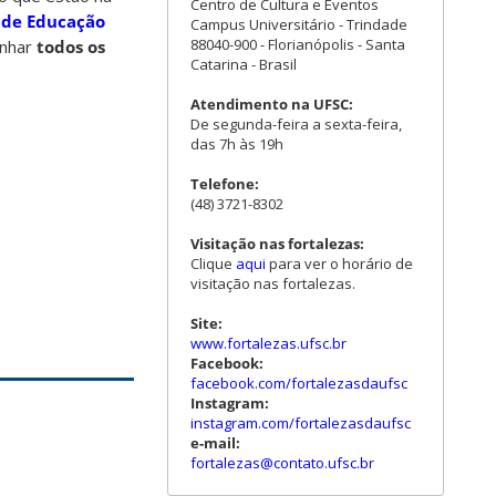
Centro de Cultura e Eventos
l de Educação
Campus Universitário - Trindade
88040-900 - Florianópolis - Santa
anhar
todos os
Catarina - Brasil
Atendimento na UFSC:
De segunda-feira a sexta-feira,
das 7h às 19h
Telefone:
(48) 3721-8302
Visitação nas fortalezas:
Clique
aqui
para ver o horário de
visitação nas fortalezas.
Site:
www.fortalezas.ufsc.br
Facebook:
facebook.com/fortalezasdaufsc
Instagram:
instagram.com/fortalezasdaufsc
e-mail:
fortalezas@contato.ufsc.br