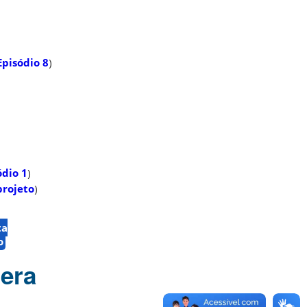
Episódio 8
)
ódio 1
)
projeto
)
ta
o
 era