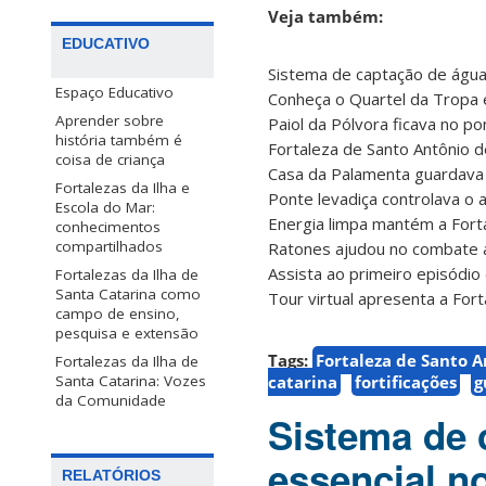
Veja também:
EDUCATIVO
Sistema de captação de água 
Espaço Educativo
Conheça o Quartel da Tropa e
Aprender sobre
Paiol da Pólvora ficava no pon
história também é
Fortaleza de Santo Antônio d
coisa de criança
Casa da Palamenta guardava 
Fortalezas da Ilha e
Ponte levadiça controlava o 
Escola do Mar:
Energia limpa mantém a Fort
conhecimentos
compartilhados
Ratones ajudou no combate a
Assista ao primeiro episódio 
Fortalezas da Ilha de
Santa Catarina como
Tour virtual apresenta a For
campo de ensino,
pesquisa e extensão
Tags:
Fortaleza de Santo 
Fortalezas da Ilha de
catarina
fortificações
g
Santa Catarina: Vozes
da Comunidade
Sistema de 
essencial no
RELATÓRIOS