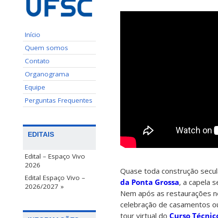
Início
Quem somos
Contato
Organograma
Equipe
Perguntas Frequentes
EDITAIS
Edital – Espaço Vivo
2026
Quase toda construção secul
Edital Espaço Vivo –
da Ponta Grossa
, a capela 
2026/2027 »
Nem após as restaurações no
celebração de casamentos o
tour virtual do
Curso Técnic