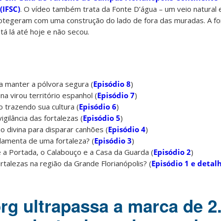
(IFSC)
. O vídeo também trata da Fonte D’água – um veio natural
otegeram com uma construção do lado de fora das muradas. A f
tá lá até hoje e não secou.
a manter a pólvora segura (
Episódio 8
)
na virou território espanhol (
Episódio 7
)
 trazendo sua cultura (
Episódio 6
)
igilância das fortalezas (
Episódio 5
)
o divina para disparar canhões (
Episódio 4
)
lamenta de uma fortaleza? (
Episódio 3
)
 a Portada, o Calabouço e a Casa da Guarda (
Episódio 2
)
rtalezas na região da Grande Florianópolis? (
Episódio 1 e detal
org ultrapassa a marca de 2