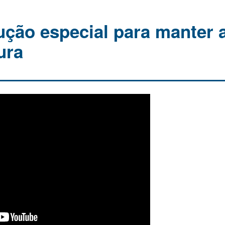
ção especial para manter 
ura