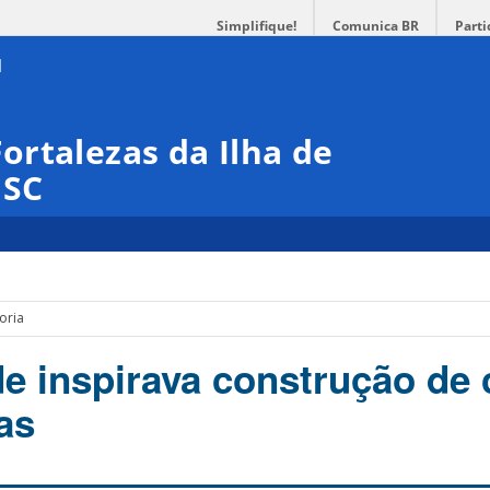
Simplifique!
Comunica BR
Parti
rtalezas da Ilha de
ISC
oria
de inspirava construção de 
as