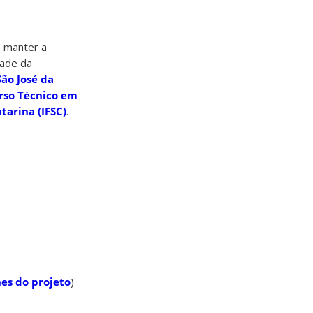
, manter a
dade da
São José da
rso Técnico em
tarina (IFSC)
.
hes do projeto
)