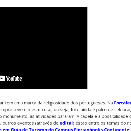
ar tem uma marca da religiosidade dos portugueses. Na
Fortale
sempre teve o mesmo uso, ou seja, foi e ainda é palco de celebraç
 monumento, as atividades pararam. A capela e a possibilidade 
u outros eventos (através de
edital
) estão entre os temas do n
o em Guia de Turismo do Campus Florianópolis-Continente