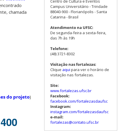
Centro de Cultura e Eventos
 encontrado
Campus Universitário - Trindade
88040-900 - Florianópolis - Santa
onte, chamada
Catarina - Brasil
Atendimento na UFSC:
De segunda-feira a sexta-feira,
das 7h às 19h
Telefone:
(48) 3721-8302
Visitação nas fortalezas:
Clique
aqui
para ver o horário de
visitação nas fortalezas.
Site:
www.fortalezas.ufsc.br
Facebook:
hes do projeto
)
facebook.com/fortalezasdaufsc
Instagram:
instagram.com/fortalezasdaufsc
e-mail:
.400
fortalezas@contato.ufsc.br