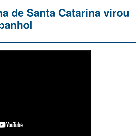
ha de Santa Catarina virou
spanhol