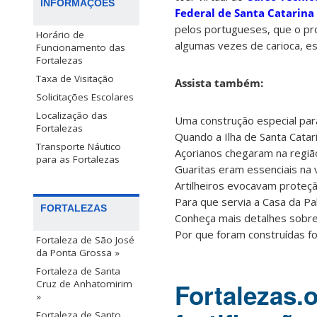
INFORMAÇÕES
Federal de Santa Catarina 
pelos portugueses, que o pr
Horário de
algumas vezes de carioca, es
Funcionamento das
Fortalezas
Taxa de Visitação
Assista também:
Solicitações Escolares
Localização das
Uma construção especial par
Fortalezas
Quando a Ilha de Santa Catari
Transporte Náutico
Açorianos chegaram na região
para as Fortalezas
Guaritas eram essenciais na v
Artilheiros evocavam proteçã
Para que servia a Casa da Pa
FORTALEZAS
Conheça mais detalhes sobre
Por que foram construídas fo
Fortaleza de São José
da Ponta Grossa »
Fortaleza de Santa
Cruz de Anhatomirim
Fortalezas.
»
Fortaleza de Santo