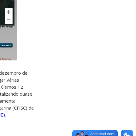
(dezembro de
ar várias
s últimos 12
otalizando quase
ramenta
arina (CFISC) da
SC)
.