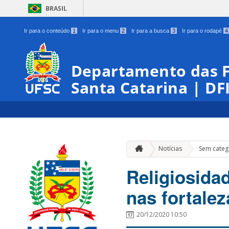
BRASIL
Ir para o conteúdo
1
Ir para o menu
2
Ir para a busca
3
Ir para o rodapé
4
Departamento das Fo
Santa Catarina | DF
Notícias
Sem categ
Religiosida
nas fortalez
20/12/2020 10:50