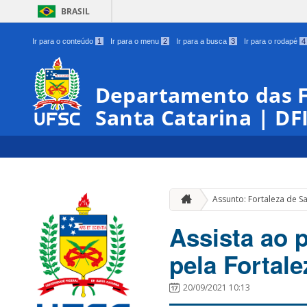
BRASIL
Ir para o conteúdo
1
Ir para o menu
2
Ir para a busca
3
Ir para o rodapé
4
Departamento das Fo
Santa Catarina | DF
Assunto: Fortaleza de S
Assista ao p
pela Fortal
20/09/2021 10:13