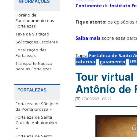
INFORMAÇÕES
Continente
do
Instituto F
Horário de
Funcionamento das
Fique atento:
os episódios 
Fortalezas
Taxa de Visitação
Saiba mais
sobre essa parce
Solicitações Escolares
Localização das
Tags:
Fortaleza de Santo 
Fortalezas
catarina
guiamento
IF
Transporte Náutico
para as Fortalezas
Tour virtual
Antônio de 
FORTALEZAS
17/09/2021 08:22
Fortaleza de São José
da Ponta Grossa »
Fortaleza de Santa
Cruz de Anhatomirim
»
Fortaleza de Santo