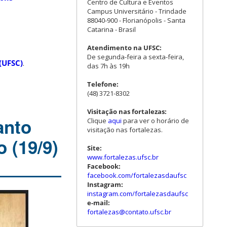
Centro de Cultura e Eventos
Campus Universitário - Trindade
88040-900 - Florianópolis - Santa
Catarina - Brasil
Atendimento na UFSC:
De segunda-feira a sexta-feira,
(UFSC)
.
das 7h às 19h
Telefone:
(48) 3721-8302
Visitação nas fortalezas:
anto
Clique
aqui
para ver o horário de
visitação nas fortalezas.
 (19/9)
Site:
www.fortalezas.ufsc.br
Facebook:
facebook.com/fortalezasdaufsc
Instagram:
instagram.com/fortalezasdaufsc
e-mail:
fortalezas@contato.ufsc.br