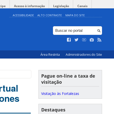
cipe
Acesso à informação
Legislação
Canais
ACESSIBILIDADE
ALTO CONTRASTE
MAPA DO SITE
Área Restrita
Administradores do Site
Pague on-line a taxa de
visitação
rtual
Visitação às Fortalezas
tones
Destaques