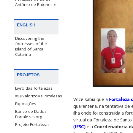
Antônio de Ratones »
ENGLISH
Discovering the
fortresses of the
Island of Santa
Catarina
PROJETOS
Livro das fortalezas
#EuValorizoAsFortalezas
Você sabia que a
Fortaleza 
Exposições
quarentena, na tentativa de 
Banco de Dados
ilha onde foi construída a f
Fortalezas.org
virtual da Fortaleza de Sant
Projeto Fortalezas
(IFSC)
e a
Coordenadoria das