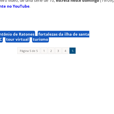
meiro vídeo, de uma série de 10,
estreia neste domingo
(19/09),
ente no YouTube
.
Antônio de Ratones
fortalezas da ilha de santa
SC
tour virtual
turismo
Página 5 de 5
1
2
3
4
5