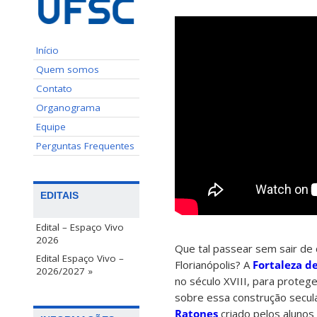
Início
Quem somos
Contato
Organograma
Equipe
Perguntas Frequentes
EDITAIS
Edital – Espaço Vivo
2026
Que tal passear sem sair de
Edital Espaço Vivo –
Florianópolis? A
Fortaleza d
2026/2027 »
no século XVIII, para protege
sobre essa construção secul
Ratones
criado pelos alunos