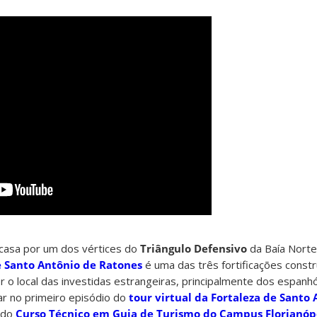
 casa por um dos vértices do
Triângulo Defensivo
da Baía Norte
e Santo Antônio de Ratones
é uma das três fortificações constr
r o local das investidas estrangeiras, principalmente dos espanhó
ar no primeiro episódio do
tour virtual da Fortaleza de Santo
 do
Curso Técnico em Guia de Turismo do Campus Florianópo