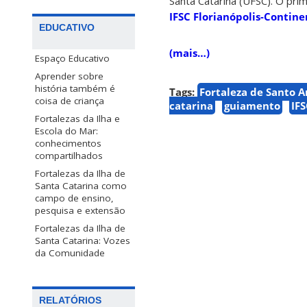
Santa Catarina (UFSC). O pri
IFSC Florianópolis-Contin
EDUCATIVO
(mais…)
Espaço Educativo
Aprender sobre
história também é
Tags:
Fortaleza de Santo 
coisa de criança
catarina
guiamento
IF
Fortalezas da Ilha e
Escola do Mar:
conhecimentos
compartilhados
Fortalezas da Ilha de
Santa Catarina como
campo de ensino,
pesquisa e extensão
Fortalezas da Ilha de
Santa Catarina: Vozes
da Comunidade
RELATÓRIOS