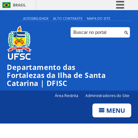
BRASIL
Simplifique!
ACESSIBILIDADE
ALTO CONTRASTE
MAPA DO SITE
Comunica BR
Participe
Acesso à informação
Legislação
Departamento das
Canais
Fortalezas da Ilha de Santa
Catarina | DFISC
Área Restrita
Administradores do Site
MENU