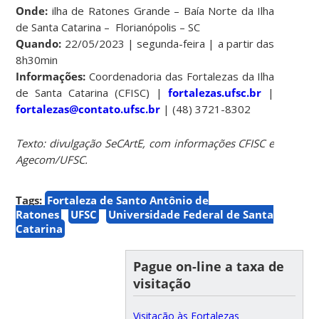
Onde:
ilha de Ratones Grande – Baía Norte da Ilha
de Santa Catarina – Florianópolis – SC
Quando:
22/05/2023 | segunda-feira | a partir das
8h30min
Informações:
Coordenadoria das Fortalezas da Ilha
de Santa Catarina (CFISC) |
fortalezas.ufsc.br
|
fortalezas@contato.ufsc.br
| (48) 3721-8302
Texto: divulgação SeCArtE, com informações CFISC e
Agecom/UFSC.
Tags:
Fortaleza de Santo Antônio de
Ratones
UFSC
Universidade Federal de Santa
Catarina
Pague on-line a taxa de
visitação
Visitação às Fortalezas