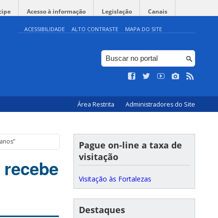
cipe
Acesso à informação
Legislação
Canais
ACESSIBILIDADE
ALTO CONTRASTE
MAPA DO SITE
Área Restrita
Administradores do Site
ianos”
Pague on-line a taxa de
visitação
 recebe
Visitação às Fortalezas
Destaques