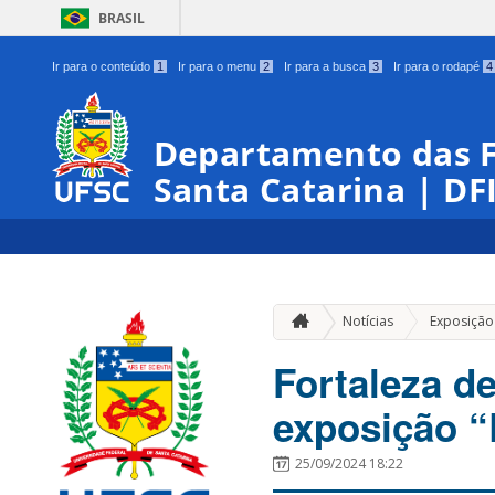
BRASIL
Ir para o conteúdo
1
Ir para o menu
2
Ir para a busca
3
Ir para o rodapé
4
Departamento das Fo
Santa Catarina | DF
Notícias
Exposição
Fortaleza d
exposição “
25/09/2024 18:22