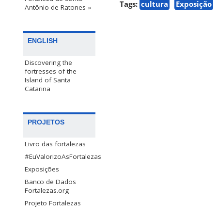
Tags:
cultura
Exposição
Antônio de Ratones »
ENGLISH
Discovering the
fortresses of the
Island of Santa
Catarina
PROJETOS
Livro das fortalezas
#EuValorizoAsFortalezas
Exposições
Banco de Dados
Fortalezas.org
Projeto Fortalezas