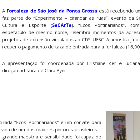
A
Fortaleza de São José da Ponta Grossa
está recebendo u
faz parte do “Experimenta – cirandar as ruas”, evento da S
Cultura e Esporte (
SeCArTe
).
“Ecos Portinarianos”, co
espetáculo de mesmo nome, relembra momentos da apresen
projetos de extensão vinculados ao CDS-UFSC.
A amostra já po
requer o pagamento de taxa de entrada para a fortaleza (16,00
A apresentação foi coordenada por Cristiane Ker e Luciana
direção artística de Clara Ayni.
itulada “Ecos Portinarianos” é um convite para
 vida de um dos maiores pintores brasileiros –
m grande maestria e sensibilidade foi capaz de