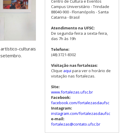
Centro de Cultura e Eventos
Campus Universitário - Trindade
88040-900 - Florianópolis - Santa
Catarina - Brasil
Atendimento na UFSC:
De segunda-feira a sexta-feira,
das 7h às 19h
tístico-culturais
Telefone:
(48) 3721-8302
e setembro.
Visitação nas fortalezas:
Clique
aqui
para ver o horário de
visitação nas fortalezas.
Site:
www.fortalezas.ufsc.br
Facebook:
facebook.com/fortalezasdaufsc
Instagram:
instagram.com/fortalezasdaufsc
e-mail:
fortalezas@contato.ufsc.br