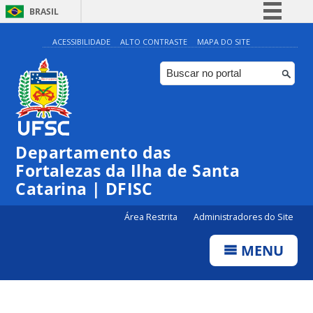
BRASIL
Simplifique!
ACESSIBILIDADE
ALTO CONTRASTE
MAPA DO SITE
Comunica BR
Participe
Acesso à informação
Legislação
Departamento das
Canais
Fortalezas da Ilha de Santa
Catarina | DFISC
Área Restrita
Administradores do Site
MENU