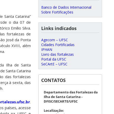
Banco de Dados Internacional
Sobre Fortificações
e Santa Catarina”
desde o dia 07 de
Links indicados
ico Emílio Silva.
as fortalezas de
São José da Ponta
Agecom – UFSC
Cidades Fortificadas
século XVIII, além
IPHAN
ma.
Livro das fortalezas
Portal da UFSC
SeCArtE – UFSC
da Ilha de Santa
 de Santa Catarina
ão das fortalezas
CONTATOS
erça à sexta, das
h.
Departamento das Fortalezas da
Ilha de Santa Catarina -
DFISC/SECARTE/UFSC
talezas.ufsc.br
.
ros países, acesse
Localização:
olvida na UFSC e