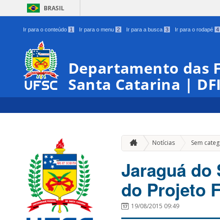
BRASIL
Ir para o conteúdo
1
Ir para o menu
2
Ir para a busca
3
Ir para o rodapé
4
Departamento das Fo
Santa Catarina | DF
Notícias
Sem categ
Jaraguá do 
do Projeto 
19/08/2015 09:49