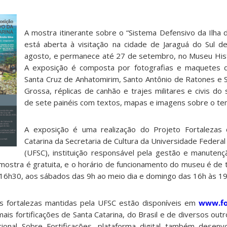
A mostra itinerante sobre o “Sistema Defensivo da Ilha d
está aberta à visitação na cidade de Jaraguá do Sul 
agosto, e permanece até 27 de setembro, no Museu Histór
A exposição é composta por fotografias e maquetes d
Santa Cruz de Anhatomirim, Santo Antônio de Ratones e 
Grossa, réplicas de canhão e trajes militares e civis do 
de sete painéis com textos, mapas e imagens sobre o te
A exposição é uma realização do Projeto Fortalezas 
Catarina da Secretaria de Cultura da Universidade Federal
(UFSC), instituição responsável pela gestão e manutenç
mostra é gratuita, e o horário de funcionamento do museu é de t
16h30, aos sábados das 9h ao meio dia e domingo das 16h às 19
s fortalezas mantidas pela UFSC estão disponíveis em
www.for
is fortificações de Santa Catarina, do Brasil e de diversos out
onal Sobre Fortificações, plataforma digital também desenv