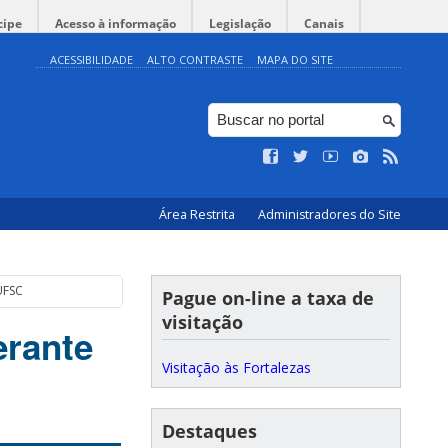
cipe
Acesso à informação
Legislação
Canais
ACESSIBILIDADE
ALTO CONTRASTE
MAPA DO SITE
Área Restrita
Administradores do Site
 UFSC
Pague on-line a taxa de
visitação
erante
Visitação às Fortalezas
Destaques