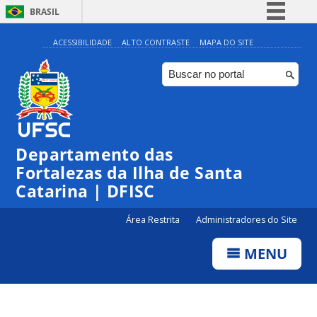
BRASIL
Simplifique!
ACESSIBILIDADE
ALTO CONTRASTE
MAPA DO SITE
Comunica BR
Participe
Acesso à informação
Legislação
Departamento das
Canais
Fortalezas da Ilha de Santa
Catarina | DFISC
Área Restrita
Administradores do Site
MENU