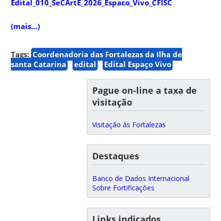
Edital_010_SeCArtE_2026_Espaco_Vivo_CFISC
(mais…)
Tags:
Coordenadoria das Fortalezas da Ilha de
santa Catarina
edital
Edital Espaço Vivo
Pague on-line a taxa de
visitação
Visitação às Fortalezas
Destaques
Banco de Dados Internacional
Sobre Fortificações
Links indicados