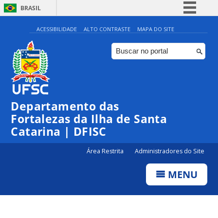
BRASIL
Simplifique!
ACESSIBILIDADE
ALTO CONTRASTE
MAPA DO SITE
Comunica BR
Participe
Acesso à informação
Legislação
Departamento das
Canais
Fortalezas da Ilha de Santa
Catarina | DFISC
Área Restrita
Administradores do Site
MENU