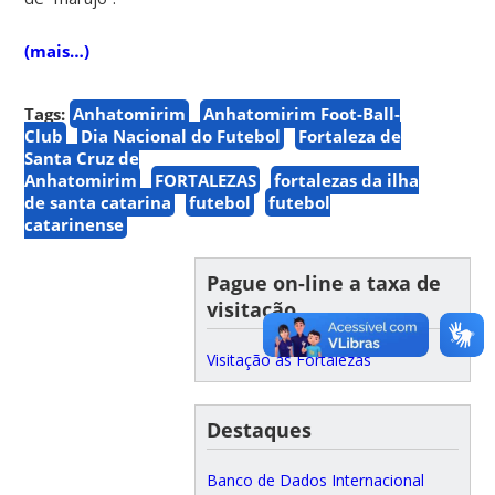
(mais…)
Tags:
Anhatomirim
Anhatomirim Foot-Ball-
Club
Dia Nacional do Futebol
Fortaleza de
Santa Cruz de
Anhatomirim
FORTALEZAS
fortalezas da ilha
de santa catarina
futebol
futebol
catarinense
Pague on-line a taxa de
visitação
Visitação às Fortalezas
Destaques
Banco de Dados Internacional