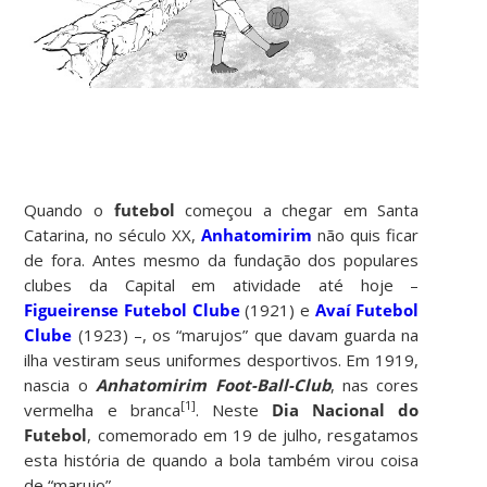
Quando o
futebol
começou a chegar em Santa
Catarina, no século XX,
Anhatomirim
não quis ficar
de fora. Antes mesmo da fundação dos populares
clubes da Capital em atividade até hoje –
Figueirense Futebol Clube
(1921) e
Avaí Futebol
Clube
(1923) –, os “marujos” que davam guarda na
ilha vestiram seus uniformes desportivos. Em 1919,
nascia o
Anhatomirim Foot-Ball-Club
, nas cores
[1]
vermelha e branca
. Neste
Dia Nacional do
Futebol
, comemorado em 19 de julho, resgatamos
esta história de quando a bola também virou coisa
de “marujo”.