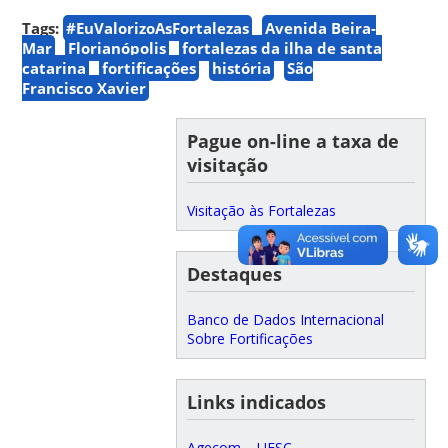
Tags:
#EuValorizoAsFortalezas
Avenida Beira-
Mar
Florianópolis
fortalezas da ilha de santa
catarina
fortificações
história
São
Francisco Xavier
Pague on-line a taxa de
visitação
Visitação às Fortalezas
Destaques
Banco de Dados Internacional
Sobre Fortificações
Links indicados
Agecom – UFSC