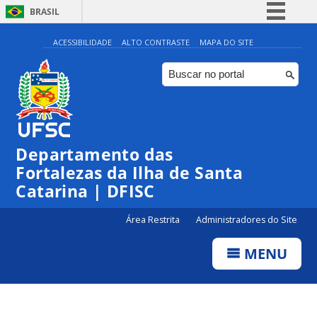
BRASIL
Simplifique!
ACESSIBILIDADE
ALTO CONTRASTE
MAPA DO SITE
Comunica BR
Participe
Acesso à informação
Legislação
Departamento das
Canais
Fortalezas da Ilha de Santa
Catarina | DFISC
Área Restrita
Administradores do Site
MENU