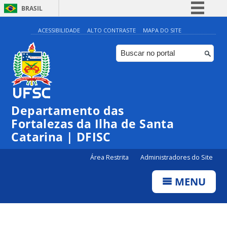
BRASIL
Simplifique!
ACESSIBILIDADE
ALTO CONTRASTE
MAPA DO SITE
Comunica BR
Participe
Acesso à informação
Legislação
Departamento das
Canais
Fortalezas da Ilha de Santa
Catarina | DFISC
Área Restrita
Administradores do Site
MENU