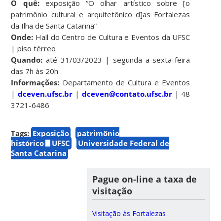
O quê:
exposição “O olhar artístico sobre [o
patrimônio cultural e arquitetônico d]as Fortalezas
da Ilha de Santa Catarina”
Onde:
Hall do Centro de Cultura e Eventos da UFSC
| piso térreo
Quando:
até 31/03/2023 | segunda a sexta-feira
das 7h às 20h
Informações:
Departamento de Cultura e Eventos
|
dceven.ufsc.br
|
dceven@contato.ufsc.br
| 48
3721-6486
Tags:
Exposição
patrimônio
histórico
UFSC
Universidade Federal de
Santa Catarina
Pague on-line a taxa de
visitação
Visitação às Fortalezas