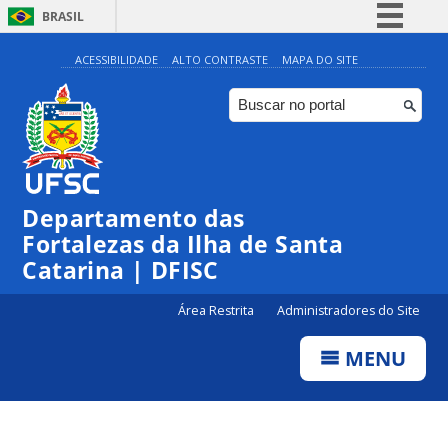
BRASIL
Simplifique!
ACESSIBILIDADE
ALTO CONTRASTE
MAPA DO SITE
Comunica BR
Participe
Acesso à informação
Legislação
Departamento das
Canais
Fortalezas da Ilha de Santa
Catarina | DFISC
Área Restrita
Administradores do Site
MENU