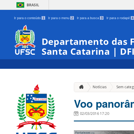
BRASIL
Ir para o conteúdo
1
Ir para o menu
2
Ir para a busca
3
Ir para o rodapé
4
Departamento das Fo
Santa Catarina | DF
Notícias
Sem categ
Voo panorâ
02/03/2016 17:20