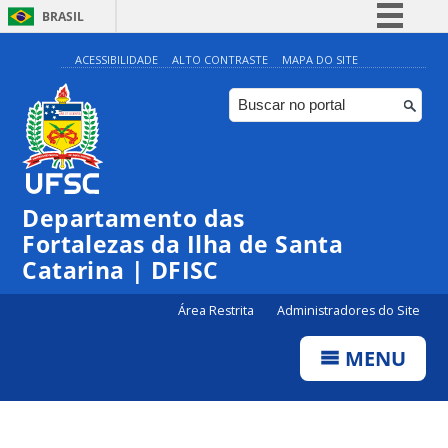
BRASIL
Simplifique!
ACESSIBILIDADE
ALTO CONTRASTE
MAPA DO SITE
Comunica BR
Participe
Acesso à informação
Legislação
Departamento das
Canais
Fortalezas da Ilha de Santa
Catarina | DFISC
Área Restrita
Administradores do Site
MENU