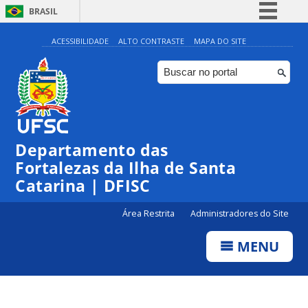
BRASIL
Simplifique!
ACESSIBILIDADE
ALTO CONTRASTE
MAPA DO SITE
Comunica BR
Participe
Acesso à informação
Legislação
Departamento das
Canais
Fortalezas da Ilha de Santa
Catarina | DFISC
Área Restrita
Administradores do Site
MENU