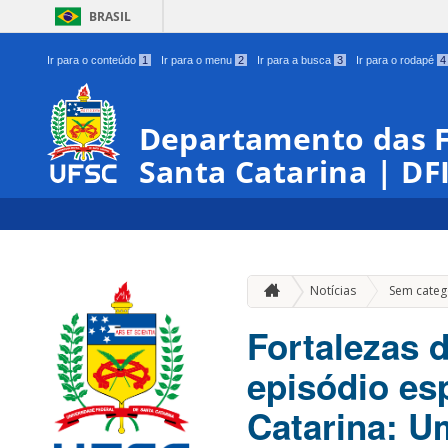
BRASIL
Ir para o conteúdo
1
Ir para o menu
2
Ir para a busca
3
Ir para o rodapé
4
Departamento das Fo
Santa Catarina | DF
Notícias
Sem categ
Fortalezas
episódio es
Catarina: U