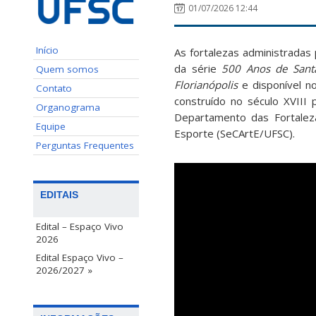
01/07/2026 12:44
Início
As fortalezas administradas
da série
500 Anos de Santa
Quem somos
Florianópolis
e disponível n
Contato
construído no século XVIII 
Organograma
Departamento das Fortalezas
Equipe
Esporte (SeCArtE/UFSC).
Perguntas Frequentes
EDITAIS
Edital – Espaço Vivo
2026
Edital Espaço Vivo –
2026/2027 »