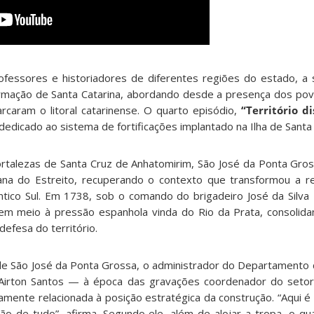
fessores e historiadores de diferentes regiões do estado, a 
ormação de Santa Catarina, abordando desde a presença dos povo
rcaram o litoral catarinense. O quarto episódio,
“Território d
 dedicado ao sistema de fortificações implantado na Ilha de Santa 
rtalezas de Santa Cruz de Anhatomirim, São José da Ponta Gros
ana do Estreito, recuperando o contexto que transformou a 
ntico Sul. Em 1738, sob o comando do brigadeiro José da Silva P
 em meio à pressão espanhola vinda do Rio da Prata, consolida
defesa do território.
a de São José da Ponta Grossa, o administrador do Departamento 
an Airton Santos — à época das gravações coordenador do seto
tamente relacionada à posição estratégica da construção. “Aqui é
ão de tudo”, afirma. Segundo ele, além de alojar a tropa, o q