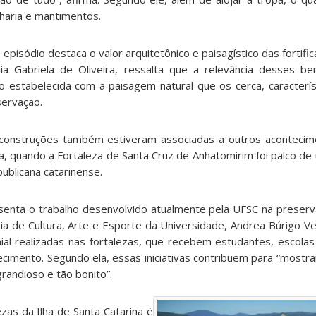
lharia e mantimentos.
 episódio destaca o valor arquitetônico e paisagístico das fortifi
lia Gabriela de Oliveira, ressalta que a relevância desses b
o estabelecida com a paisagem natural que os cerca, característ
servação.
s construções também estiveram associadas a outros aconteci
a, quando a Fortaleza de Santa Cruz de Anhatomirim foi palco de
ublicana catarinense.
nta o trabalho desenvolvido atualmente pela UFSC na preserv
ia de Cultura, Arte e Esporte da Universidade, Andrea Búrigo V
al realizadas nas fortalezas, que recebem estudantes, escola
ecimento. Segundo ela, essas iniciativas contribuem para “mostr
grandioso e tão bonito”.
as da Ilha de Santa Catarina é