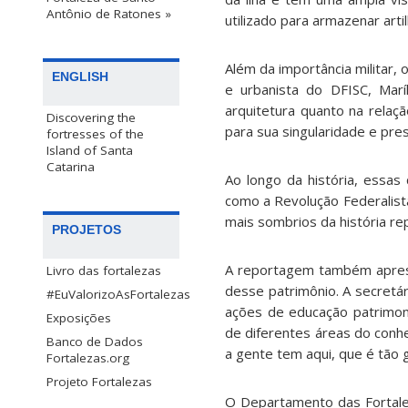
Antônio de Ratones »
utilizado para armazenar arti
Além da importância militar, o
ENGLISH
e urbanista do DFISC, Marí
arquitetura quanto na relaçã
Discovering the
para sua singularidade e pre
fortresses of the
Island of Santa
Catarina
Ao longo da história, essa
como a Revolução Federalist
mais sombrios da história rep
PROJETOS
A reportagem também aprese
Livro das fortalezas
desse patrimônio.
A secretár
#EuValorizoAsFortalezas
ações de educação patrimoni
Exposições
de diferentes áreas do conh
Banco de Dados
a gente tem aqui, que é tão 
Fortalezas.org
Projeto Fortalezas
O Departamento das Fortalez