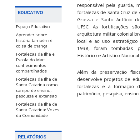
responsável pela guarda, 
fortalezas de Santa Cruz de
EDUCATIVO
Grossa e Santo Antônio de
UFSC. As fortificações sã
Espaço Educativo
arquitetura militar colonial b
Aprender sobre
história também é
local e ao uso estratégico
coisa de criança
1938, foram tombadas pe
Fortalezas da Ilha e
Histórico e Artístico Naciona
Escola do Mar:
conhecimentos
compartilhados
Além da preservação físi
desenvolve projetos de educ
Fortalezas da Ilha de
Santa Catarina como
fortalezas e à formação d
campo de ensino,
patrimônio, pesquisa, ensino
pesquisa e extensão
Fortalezas da Ilha de
Santa Catarina: Vozes
da Comunidade
RELATÓRIOS