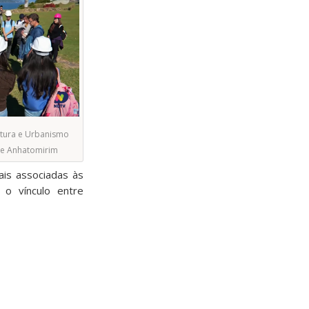
tetura e Urbanismo
de Anhatomirim
ais associadas às
 o vínculo entre