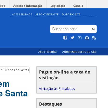
cipe
Acesso à informação
Legislação
Canais
ACESSIBILIDADE
ALTO CONTRASTE
MAPA DO SITE
Área Restrita
Administradores do Site
“500 Anos de Santa Catarina: Uma História”
Pague on-line a taxa de
visitação
 em
Visitação às Fortalezas
e Santa
Destaques