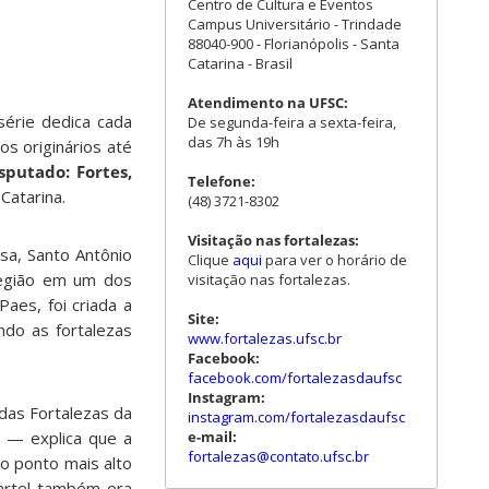
Centro de Cultura e Eventos
Campus Universitário - Trindade
88040-900 - Florianópolis - Santa
Catarina - Brasil
Atendimento na UFSC:
série dedica cada
De segunda-feira a sexta-feira,
das 7h às 19h
s originários até
isputado: Fortes,
Telefone:
Catarina.
(48) 3721-8302
Visitação nas fortalezas:
sa, Santo Antônio
Clique
aqui
para ver o horário de
região em um dos
visitação nas fortalezas.
aes, foi criada a
Site:
ndo as fortalezas
www.fortalezas.ufsc.br
Facebook:
facebook.com/fortalezasdaufsc
Instagram:
das Fortalezas da
instagram.com/fortalezasdaufsc
e-mail:
r — explica que a
fortalezas@contato.ufsc.br
 o ponto mais alto
uartel também era