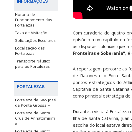
INFORMAÇÕES
Horário de
Funcionamento das
Fortalezas
Com curadoria de quatro pro
Taxa de Visitação
episódio a um capítulo da f
Solicitações Escolares
as disputas coloniais que ma
Localização das
Fronteiras e Soberania”
, é
Fortalezas
Transporte Náutico
para as Fortalezas
A reportagem percorre as fo
de Ratones e o Forte Sant
pontos estratégicos do Atlâ
FORTALEZAS
Capitania de Santa Catarina
como principal estratégia de 
Fortaleza de São José
da Ponta Grossa »
Durante a visita à Fortalez
Fortaleza de Santa
Ilha de Santa Catarina, Ju
Cruz de Anhatomirim
»
escolha do local estava dire
Fortaleza de Santo
da ilha e tem uma ampla vis