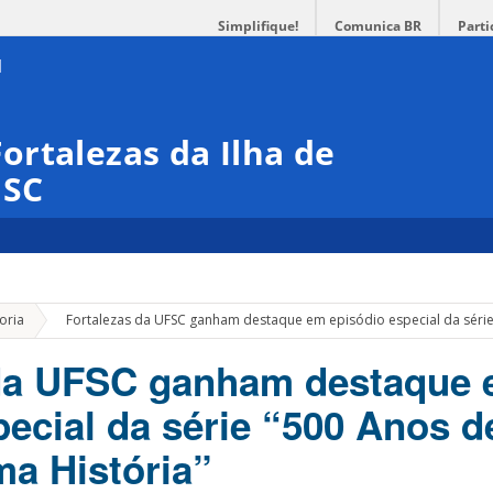
Simplifique!
Comunica BR
Parti
rtalezas da Ilha de
ISC
»
oria
Fortalezas da UFSC ganham destaque em episódio especial da série 
 da UFSC ganham destaque
pecial da série “500 Anos d
ma História”