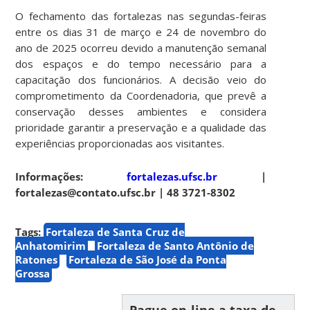
O fechamento das fortalezas nas segundas-feiras
entre os dias 31 de março e 24 de novembro do
ano de 2025 ocorreu devido a manutenção semanal
dos espaços e do tempo necessário para a
capacitação dos funcionários. A decisão veio do
comprometimento da Coordenadoria, que prevê a
conservação desses ambientes e considera
prioridade garantir a preservação e a qualidade das
experiências proporcionadas aos visitantes.
Informações:
fortalezas.ufsc.br
|
fortalezas@contato.ufsc.br | 48 3721-8302
Tags:
Fortaleza de Santa Cruz de
Anhatomirim
Fortaleza de Santo Antônio de
Ratones
Fortaleza de São José da Ponta
Grossa
Pague on-line a taxa de