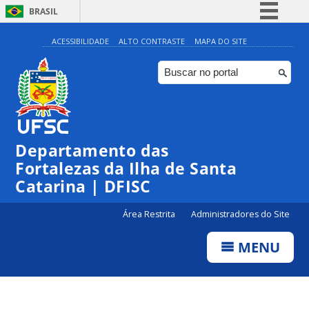
BRASIL
Simplifique!
ACESSIBILIDADE
ALTO CONTRASTE
MAPA DO SITE
Comunica BR
Participe
Acesso à informação
Legislação
Departamento das
Canais
Fortalezas da Ilha de Santa
Catarina | DFISC
Área Restrita
Administradores do Site
MENU