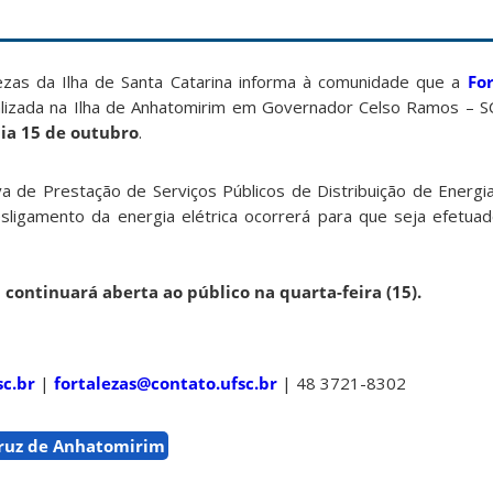
ezas da Ilha de Santa Catarina informa à comunidade que a
Fo
calizada na Ilha de Anhatomirim em Governador Celso Ramos – S
dia 15 de outubro
.
 de Prestação de Serviços Públicos de Distribuição de Energia
esligamento da energia elétrica ocorrerá para que seja efetu
a continuará aberta ao público na quarta-feira (15).
sc.br
|
fortalezas@contato.ufsc.br
| 48 3721-8302
Cruz de Anhatomirim