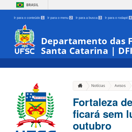
BRASIL
Ir para o conteúdo
1
Ir para o menu
2
Ir para a busca
3
Ir para o rodapé
4
Departamento das Fo
Santa Catarina | DF
»
Notícias
Avisos
Fortaleza d
ficará sem l
outubro