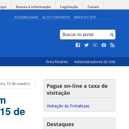
cipe
Acesso à informação
Legislação
Canais
ACESSIBILIDADE
ALTO CONTRASTE
MAPA DO SITE
Área Restrita
Administradores do Site
eira, 15 de outubro
Pague on-line a taxa de
visitação
im
Visitação às Fortalezas
 15 de
Destaques