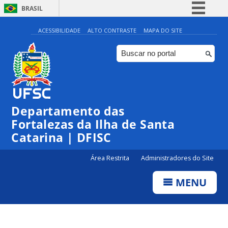
BRASIL
Simplifique!
ACESSIBILIDADE
ALTO CONTRASTE
MAPA DO SITE
Comunica BR
Participe
Acesso à informação
Legislação
Departamento das
Canais
Fortalezas da Ilha de Santa
Catarina | DFISC
Área Restrita
Administradores do Site
MENU