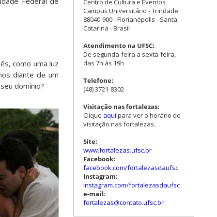
idade Federal de
Centro de Cultura e Eventos
Campus Universitário - Trindade
88040-900 - Florianópolis - Santa
Catarina - Brasil
Atendimento na UFSC:
De segunda-feira a sexta-feira,
das 7h às 19h
cês, como uma luz
amos diante de um
Telefone:
o seu domínio?
(48) 3721-8302
Visitação nas fortalezas:
Clique
aqui
para ver o horário de
visitação nas fortalezas.
Site:
www.fortalezas.ufsc.br
Facebook:
facebook.com/fortalezasdaufsc
Instagram:
instagram.com/fortalezasdaufsc
e-mail:
fortalezas@contato.ufsc.br