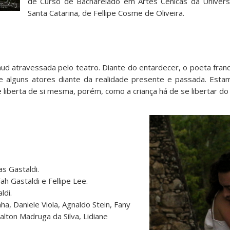
de Curso de Bacharelado em Artes Cênicas da Univers
Santa Catarina, de Fellipe Cosme de Oliveira.
aud atravessada pelo teatro. Diante do entardecer, o poeta fran
de alguns atores diante da realidade presente e passada. Est
e liberta de si mesma, porém, como a criança há de se libertar d
as Gastaldi.
h Gastaldi e Fellipe Lee.
ldi.
a, Daniele Viola, Agnaldo Stein, Fany
lton Madruga da Silva, Lidiane
.