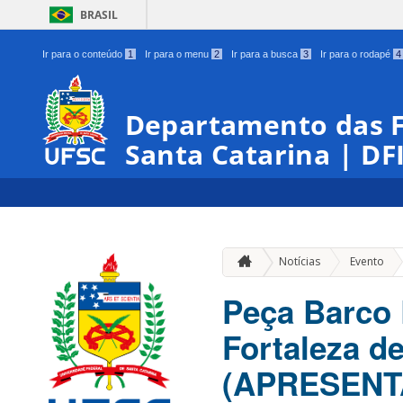
BRASIL
Ir para o conteúdo
1
Ir para o menu
2
Ir para a busca
3
Ir para o rodapé
4
Departamento das Fo
Santa Catarina | DF
»
Notícias
Evento
Peça Barco 
Fortaleza d
(APRESEN