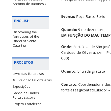
Antônio de Ratones »
Evento:
Peça Barco Ébrio
ENGLISH
Quando:
9 de dezembro, as
Discovering the
EM FUNÇÃO DO MAU TEM
fortresses of the
Island of Santa
Catarina
Onde:
Fortaleza de São José
Cardoso de Oliveira, s/n – Pr
000)
PROJETOS
Quanto:
Entrada gratuita
Livro das fortalezas
#EuValorizoAsFortalezas
Contato:
Coordenadoria das F
Exposições
fortalezas@contato.ufsc.br –
Banco de Dados
Fortalezas.org
Projeto Fortalezas