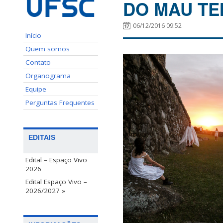
DO MAU TE
06/12/2016 09:52
Início
Quem somos
Contato
Organograma
Equipe
Perguntas Frequentes
EDITAIS
Edital – Espaço Vivo
2026
Edital Espaço Vivo –
2026/2027 »