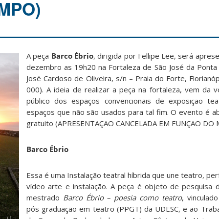
MPO)
A peça
Barco Ébrio
, dirigida por Fellipe Lee, será apres
dezembro as 19h20 na Fortaleza de São José da Ponta 
José Cardoso de Oliveira, s/n – Praia do Forte, Florianó
000). A ideia de realizar a peça na fortaleza, vem da v
público dos espaços convencionais de exposição teat
espaços que não são usados para tal fim. O evento é ab
gratuito (APRESENTAÇÃO CANCELADA EM FUNÇÃO DO 
Barco Ébrio
Essa é uma Instalação teatral híbrida que une teatro, pe
vídeo arte e instalação. A peça é objeto de pesquisa 
mestrado
Barco Ébrio – poesia como teatro
, vinculad
pós graduação em teatro (PPGT) da UDESC, e ao Traba