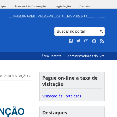
cipe
Acesso à informação
Legislação
Canais
ACESSIBILIDADE
ALTO CONTRASTE
MAPA DO SITE
Área Restrita
Administradores do Site
 Grossa (APRESENTAÇÃO CANCELADA EM FUNÇÃO DO MAU TEMPO)
Pague on-line a taxa de
visitação
Visitação às Fortalezas
UNÇÃO
Destaques