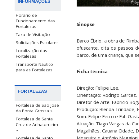
INFORMAÇÕES
Horário de
Funcionamento das
Sinopse
Fortalezas
Taxa de Visitação
Barco Ébrio, a obra de Rimb
Solicitações Escolares
ofuscante, dita os passos 
Localização das
barco, de uma criança, que s
Fortalezas
Transporte Náutico
para as Fortalezas
Ficha técnica
Direção: Fellipe Lee.
FORTALEZAS
Orientação: Rodrigo Garcez.
Diretor de Arte: Fabricio Bog
Fortaleza de São José
Produção: Blenda Trindade, Fa
da Ponta Grossa »
Som: Felipe Ferro e Fah Gasta
Fortaleza de Santa
Atuação: Tiago Vargas da Cunh
Cruz de Anhatomirim
»
Magalhães, Cauana Cidade, Da
Mesquita e Antônio Maggioni
Fortaleza de Santo