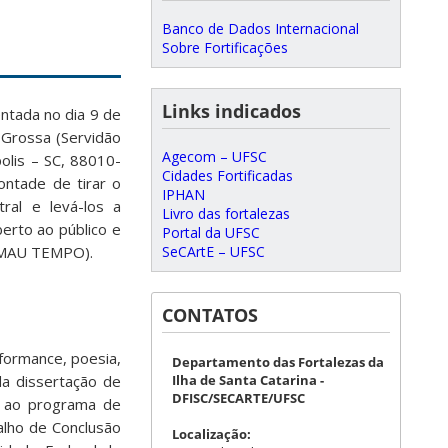
Banco de Dados Internacional
Sobre Fortificações
Links indicados
entada no dia 9 de
Grossa (Servidão
Agecom – UFSC
polis – SC, 88010-
Cidades Fortificadas
ontade de tirar o
IPHAN
ral e levá-los a
Livro das fortalezas
erto ao público e
Portal da UFSC
SeCArtE – UFSC
MAU TEMPO).
CONTATOS
rformance, poesia,
Departamento das Fortalezas da
Ilha de Santa Catarina -
da dissertação de
DFISC/SECARTE/UFSC
o ao programa de
lho de Conclusão
Localização: