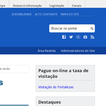
cipe
Acesso à informação
Legislação
Canais
ACESSIBILIDADE
ALTO CONTRASTE
MAPA DO SITE
Área Restrita
Administradores do Site
de verão
Pague on-line a taxa de
visitação
s
Visitação às Fortalezas
Destaques