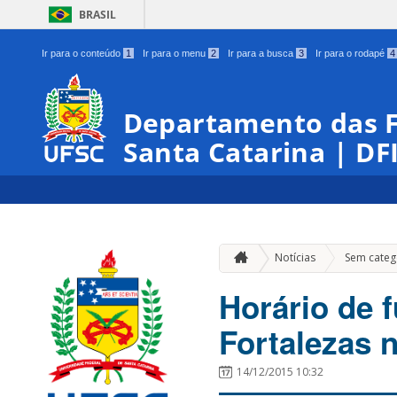
BRASIL
Ir para o conteúdo
1
Ir para o menu
2
Ir para a busca
3
Ir para o rodapé
4
Departamento das Fo
Santa Catarina | DF
Notícias
Sem categ
Horário de 
Fortalezas 
14/12/2015 10:32