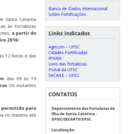
Banco de Dados Internacional
Sobre Fortificações
de Santa Catarina
tas às Fortalezas
Links indicados
tones,
a partir do
iro 2016:
Agecom – UFSC
Cidades Fortificadas
 às 12 horas e das
IPHAN
Livro das fortalezas
Portal da UFSC
SeCArtE – UFSC
im
: das 09 às 19
ras
. Os visitantes
CONTATOS
 permitido para
Departamento das Fortalezas da
Ilha de Santa Catarina -
lha no máximo até
DFISC/SECARTE/UFSC
Localização: