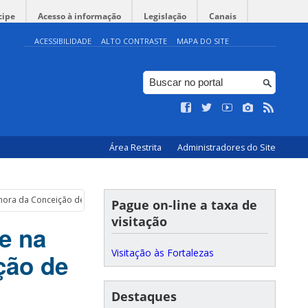
cipe
Acesso à informação
Legislação
Canais
ACESSIBILIDADE
ALTO CONTRASTE
MAPA DO SITE
Área Restrita
Administradores do Site
nhora da Conceição de Araçatuba
Pague on-line a taxa de
visitação
e na
Visitação às Fortalezas
ção de
Destaques