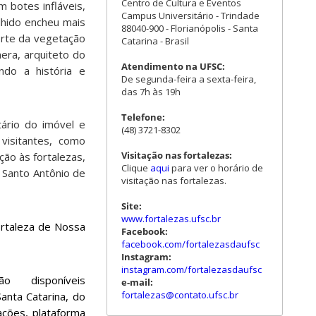
Centro de Cultura e Eventos
 botes infláveis,
Campus Universitário - Trindade
olhido encheu mais
88040-900 - Florianópolis - Santa
orte da vegetação
Catarina - Brasil
era, arquiteto do
Atendimento na UFSC:
ando a história e
De segunda-feira a sexta-feira,
das 7h às 19h
Telefone:
tário do imóvel e
(48) 3721-8302
 visitantes, como
Visitação nas fortalezas:
ção às fortalezas,
Clique
aqui
para ver o horário de
 Santo Antônio de
visitação nas fortalezas.
Site:
www.fortalezas.ufsc.br
ortaleza de Nossa
Facebook:
facebook.com/fortalezasdaufsc
Instagram:
instagram.com/fortalezasdaufsc
 disponíveis
e-mail:
fortalezas@contato.ufsc.br
anta Catarina, do
ações, plataforma