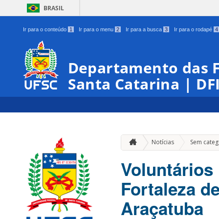
BRASIL
Ir para o conteúdo
1
Ir para o menu
2
Ir para a busca
3
Ir para o rodapé
4
Departamento das Fo
Santa Catarina | DF
Notícias
Sem categ
Voluntários
Fortaleza d
Araçatuba