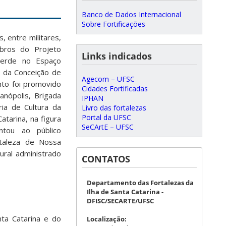
Banco de Dados Internacional
Sobre Fortificações
, entre militares,
bros do Projeto
Links indicados
Verde no Espaço
a da Conceição de
Agecom – UFSC
ento foi promovido
Cidades Fortificadas
anópolis, Brigada
IPHAN
ria de Cultura da
Livro das fortalezas
Portal da UFSC
tarina, na figura
SeCArtE – UFSC
ntou ao público
taleza de Nossa
ural administrado
CONTATOS
Departamento das Fortalezas da
Ilha de Santa Catarina -
DFISC/SECARTE/UFSC
nta Catarina e do
Localização: