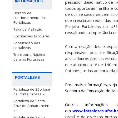
INFORMAÇÕES
pescador Baião, nativo de F
todos aportaram na Ilha e co
Horário de
de quinze sacos de cem litro
Funcionamento das
que crescia ao redor das ruí
Fortalezas
Projeto Fortalezas da UFSC
Taxa de Visitação
ressaltando a importância em
Solicitações Escolares
Localização das
Com a criação desse espaço 
Fortalezas
responsável pela fortifica
Transporte Náutico
atracadouros para as escunas
para as Fortalezas
que atualmente é de 140 mil
Ratones, todas ao norte da Il
FORTALEZAS
Para mais informações, veja
Fortaleza de São José
Senhora da Conceição de Araç
da Ponta Grossa »
Fortaleza de Santa
Outras informações 
Cruz de Anhatomirim
»
em
www.fortalezas.ufsc.br
Brasil e de diversos outros
Fortaleza de Santo