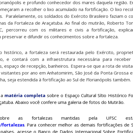
lorianópolis e profundo conhecedor dos mares daquela região. Em
meçaram a recolher o lixo acumulado na fortificação. O lixo rec
s. Paralelamente, os soldados do Exército Brasileiro faziam o c
nas da Fortaleza de Araçatuba. Ao final do mutirão, Roberto Ton
, percorreu com os militares e civis a fortificação, explic
 preservar e difundir os conhecimentos sobre a fortaleza.
histórico, a fortaleza será restaurada pelo Exército, proprie
ção, e contará com a infraestrutura necessária para receber
, espaço de recepção, banheiros. Espera-se que a rota de visita
 visitantes por ano em Anhatomirim, São José da Ponta Grossa e
ha, seja estendida à fortificação ao Sul de Florianópolis também.
 a
matéria completa
sobre o Espaço Cultural Sítio Histórico F
atuba. Abaixo você confere uma galeria de fotos do Mutirão.
sobre as fortalezas mantidas pela UFSC estão
/fortalezas
. Para conhecer melhor as demais fortificações de S
 países, acesse o Banco de Dados Internacional Sobre Fortific